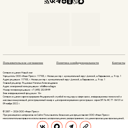
Пользовательское соглашение
Политика конфиденциальности
Контакты
Сетевое издание Новый очаг
Учредитель ООО «Фэшн Пресс»: 117105, г. Москва, вн.тер.г. муниципальный округ Донской, ш Варшавское, д. 9 стр. 1
Адрес редакции: 117105, г. Москва, вн.тер.г. муниципальный округ Донской, ш Варшавское, д. 9 стр. 1
Главный редактор: Родикова Наталья Александровна
Адрес электронной почты редакции: info@novochag.ru
Номер телефона редакции: +7 (495) 252-09-99
Знак информационной продукции: 16+
Cетевое издание зарегистрировано Федеральной службой по надзору в сфере связи, информационных технологий и
массовых коммуникаций, регистрационный номер и дата принятия решения о регистрации: серия ЭЛ № ФС 77 - 84131 от
09 ноября 2022 г.
© 2007 — 2026 ООО «Фэшн Пресс»
При размещении материалов на Сайте Пользователь безвозмездно предоставляет ООО «Фэшн Пресс»
неисключительные права на использование, воспроизведение, распространение, создание производных произведений,
а также на демонстрацию материалов и доведение их до всеобщего сведения.