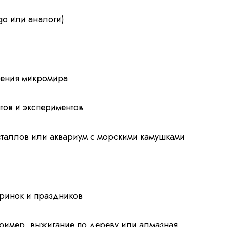
go или аналоги)
чения микромира
тов и экспериментов
сталлов или аквариум с морскими камушками
ринок и праздников
пример, выжигание по дереву или алмазная