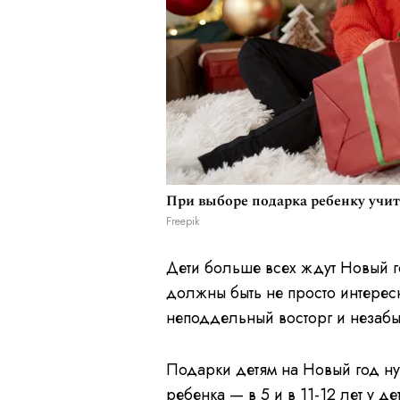
При выборе подарка ребенку учит
Freepik
Дети больше всех ждут Новый го
должны быть не просто интересн
неподдельный восторг и незаб
Подарки детям на Новый год ну
ребенка — в 5 и в 11-12 лет у 